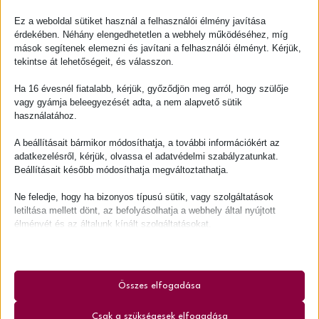
Értékes ismeretek a független egészségért 90 percben.
Ez a weboldal sütiket használ a felhasználói élmény javítása
érdekében. Néhány elengedhetetlen a webhely működéséhez, míg
Kosárba teszem
mások segítenek elemezni és javítani a felhasználói élményt. Kérjük,
tekintse át lehetőségeit, és válasszon.
Ha 16 évesnél fiatalabb, kérjük, győződjön meg arról, hogy szülője
vagy gyámja beleegyezését adta, a nem alapvető sütik
A Könnyed fogyás webinár-felvétel a 2025. február 25-i
használatához.
élő, online előadás után 5 munkanapon belül válik
A beállításait bármikor módosíthatja, a további információkért az
elérhetővé számodra.
adatkezelésről, kérjük, olvassa el adatvédelmi szabályzatunkat.
Beállításait később módosíthatja megváltoztathatja.
Azok közé tartozol, akik már mindent kipróbáltak, mégsem
tudtak soha tartósan lefogyni? Évek óta cipeled magadon a
Ne feledje, hogy ha bizonyos típusú sütik, vagy szolgáltatások
bánatkilókat és nem emlékszel, mikor láttad a lábad ujját
letiltása mellett dönt, az befolyásolhatja a webhely által nyújtott
élményét és az általunk kínált szolgáltatásokat.
utoljára? Nehézséget jelent a mozgás, kikészülsz a nagy
melegek idején, rosszak a vércukorértékeid és a
Alapvető
vérnyomásod sem igazi?
Az alapvető sütik és szolgáltatások biztosítják az oldal megfelelő
működéséhez. Ezek a sütik és szolgáltatások a GDPR szerint nem
Összes elfogadása
A Könnyed fogyás webinár-felvétel segítségével új irányt
igénylik a felhasználó hozzájárulását.
vehet az életed és megtudhatod, mit tehetsz
valójában
Részletek megjelenítése
Csak a szükségesek elfogadása