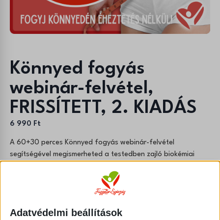
Könnyed fogyás
webinár-felvétel,
FRISSÍTETT, 2. KIADÁS
6 990
Ft
A 60+30 perces Könnyed fogyás webinár-felvétel
segítségével megismerheted a testedben zajló biokémiai
folyamatok finom rendszerét és képessé válsz arra, hogy
végre tényleg Te irányítsd a testsúlyodat ahelyett, hogy ő
irányítana Téged. Egészséges táplálkozási szemléleten és
valód ételeken alapuló módszer, melynek támogatásával
Adatvédelmi beállítások
megtapasztalod a Benned rejlő valódi erőt és kitartást.