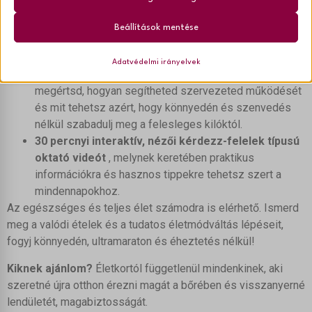
azért, hogy egészséges és teljes életet élhess.
Statisztikai
A statisztikai sütik és szolgáltatások felhasználási információkat
__stripe_mid
Beállítások mentése
A webinár tartalmaz:
gyűjtenek, amelyek lehetővé teszik számunkra, hogy betekintést
__stripe_sid
nyerjünk abba, hogyan lépnek kapcsolatba látogatóink a
60 percnyi gondolatébresztő és információgazdag
weboldalunkkal.
Adatvédelmi irányelvek
__TAG_ASSISTANT
előadást
a testsúlyt szabályozó tényezőkről, hogy
Részletek megjelenítése
_vis_opt_s
megértsd, hogyan segítheted szervezeted működését
Marketing
és mit tehetsz azért, hogy könnyedén és szenvedés
_vis_opt_test_cookie
A marketing szolgáltatásokat harmadik fél hirdetői vagy kiadói
_clsk
használják személyre szabott hirdetések megjelenítésére. Ezt a
nélkül szabadulj meg a felesleges kilóktól.
optiMonkSession
_ga
látogatók nyomon követésével teszik meg különböző
30 percnyi interaktív, nézői kérdezz-felelek típusú
weboldalakon.
PHPSESSID
_ga_*
oktató videót
, melynek keretében praktikus
Részletek megjelenítése
pys_session_entry_referrer
_mhanalytics
információkra és hasznos tippekre tehetsz szert a
Egyéb szolgáltatások
pys_session_limit
mindennapokhoz.
ajs_anonymous_id
Ez a kategória minden olyan sütit, domaint és szolgáltatást
_clck
magában foglal, amelyek nem tartoznak a megadott kategóriákba,
Az egészséges és teljes élet számodra is elérhető. Ismerd
pys_start_session
circle_last_login_method_345876
_fbc
vagy amelyeket nem kategorizáltak.
meg a valódi ételek és a tudatos életmódváltás lépéseit,
woocommerce_cart_hash
circle_pending_login_method_345876
Részletek megjelenítése
_fbp
fogyj könnyedén, ultramaraton és éheztetés nélkül!
woocommerce_items_in_cart
learndash_login_timestamp
_gcl_au
Kiknek ajánlom?
Életkortól függetlenül mindenkinek, aki
_vwo_ds
wordpress_logged_in_*
pys_first_visit
_gcl_aw
szeretné újra otthon érezni magát a bőrében és visszanyerné
_vwo_sn
wordpress_test_cookie
pys_landing_page
_gcl_gs
lendületét, magabiztosságát.
_vwo_uuid
wp_lang