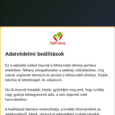
Adatvédelmi beállítások
Ez a weboldal sütiket használ a felhasználói élmény javítása
érdekében. Néhány elengedhetetlen a webhely működéséhez, míg
mások segítenek elemezni és javítani a felhasználói élményt. Kérjük,
tekintse át lehetőségeit, és válasszon.
Ha 16 évesnél fiatalabb, kérjük, győződjön meg arról, hogy szülője
Felhasználónév vagy Email cím
*
vagy gyámja beleegyezését adta, a nem alapvető sütik
használatához.
A beállításait bármikor módosíthatja, a további információkért az
Jelszó
*
adatkezelésről, kérjük, olvassa el adatvédelmi szabályzatunkat.