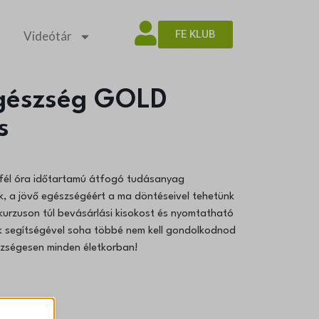
FE KLUB
Videótár
Egészség GOLD
s
s fél óra időtartamú átfogó tudásanyag
k, a jövő egészségéért a ma döntéseivel tehetünk
urzuson túl bevásárlási kisokost és nyomtatható
ek segítségével soha többé nem kell gondolkodnod
szségesen minden életkorban!