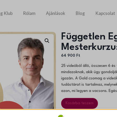
g Klub
Rólam
Ajánlások
Blog
Kapcsolat
Független 
Mesterkurzu
64 900
Ft
25 videóból álló, összesen 6 é
mindazoknak, akik úgy gondoljá
igazán. A Gold csomag a videók
tudástárat is tartalmaz, melyn
azon, mi legyen a vacsora. Egé
Kosárba teszem