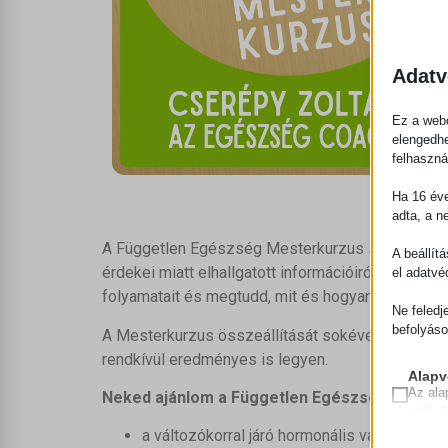
Adatv
Ez a webo
elengedhe
felhaszná
Ha 16 éve
adta, a n
A Független Egészség Mesterkurzus sokat tehet a
A beállít
érdekei miatt elhallgatott információiról. Emelle
el adatvé
folyamatait és megtudd, mit és hogyan kell tenn
Ne feledj
befolyáso
A Mesterkurzus összeállítását sokéves tanulói 
rendkívül eredményes is legyen.
Alapv
Az ala
Neked ajánlom a Független Egészség GOLD M
sütik 
a változókorral járó hormonális változások 