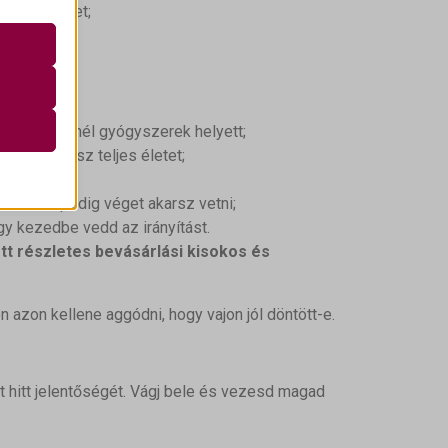
a lendületet;
k
atba
felett;
dást szeretnél gyógyszerek helyett;
e szabott
böző
 nem élhetsz teljes életet;
k, ennek pedig véget akarsz vetni;
gy kezedbe vedd az irányítást.
ek nem
t részletes bevásárlási kisokos és
 azon kellene aggódni, hogy vajon jól döntött-e.
t hitt jelentőségét. Vágj bele és vezesd magad