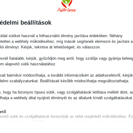
édelmi beállítások
ldal sütiket használ a felhasználói élmény javítása érdekében. Néhány
tetlen a webhely működéséhez, míg mások segítenek elemezni és javítani a
lói élményt. Kérjük, tekintse át lehetőségeit, és válasszon.
snél fiatalabb, kérjük, győződjön meg arról, hogy szülője vagy gyámja belee
em alapvető sütik használatához.
zért, hogy teljes képet kapj a betegségipar működéséről és a 
ásait bármikor módosíthatja, a további információkért az adatkezelésről, kérjü
tt abban is segít, hogy átfogó és valóban hiteles, kipróbált tud
delmi szabályzatunkat. Beállításait később módosíthatja megváltoztathatja.
ed ahhoz, hogy újra egészséges lehess.
e, hogy ha bizonyos típusú sütik, vagy szolgáltatások letiltása mellett dönt, a
lhatja a webhely által nyújtott élményét és az általunk kínált szolgáltatásokat
és előadó előkészítő munka előzte meg, hogy a végeredmény ha
ető
pvető sütik és szolgáltatások biztosítják az oldal megfelelő működéséhez. E
esterkurzust, ha
és szolgáltatások a GDPR szerint nem igénylik a felhasználó hozzájárulását.
nyoma jól látható tested hasi-derékövi részein, és ezen szeretné
Részletek megjelenítése