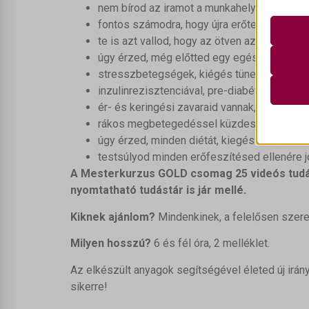
nem bírod az iramot a munkahelyeden, vagy 
Statis
A stat
fontos számodra, hogy újra erőteljes, nagy 
__strip
lehető
te is azt vallod, hogy az ötven az új harmi
__strip
látoga
úgy érzed, még előtted egy egész élet, de n
__TAG
stresszbetegségek, kiégés tüneteit tapaszt
Marke
_vis_op
inzulinrezisztenciával, pre-diabétesszel, c
A mark
_clsk
_vis_op
hirdet
ér- és keringési zavaraid vannak, esetleg m
_ga
webold
rákos megbetegedéssel küzdesz;
optiMo
_ga_*
úgy érzed, minden diétát, kiegészítőt, csod
PHPSE
Egyéb
_mhanal
testsúlyod minden erőfeszítésed ellenére jó
Ez a k
pys_ses
_clck
A Mesterkurzus GOLD csomag 25 videós tudás
ajs_an
tartoz
pys_ses
_fbc
nyomtatható tudástár is jár mellé.
circle_
pys_sta
_fbp
circle_
Kiknek ajánlom?
Mindenkinek, a felelősen szeret
woocom
_vwo_d
_gcl_au
learnda
Milyen hosszú?
6 és fél óra, 2 melléklet.
woocom
_vwo_s
_gcl_a
pys_firs
wordpre
_vwo_u
_gcl_gs
Az elkészült anyagok segítségével életed új irá
pys_lan
wordpre
_vwo_u
sikerre!
pys_ut
wp_lan
chatbas