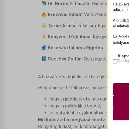
Dr. Boros G. László:
Használati útmuta
Ha 16 éve
adta, a n
Brezovai Gábor:
Változtass
A beállít
Terbe Ármin:
Felálltam. Egy gyógyulás 
el adatvé
Könyves-Tóth Anna:
Így gyógyulok rák
Ne feledj
befolyáso
Kerekasztal beszélgetés:
Étrendváltá
Alapv
Cserépy Zoltán:
Összegzés, a
Csúcs!
Az ala
sütik 
A hozzáférés digitális, és ha egyszer megve
Statis
A stat
__strip
Pontosan azt tartalmazza, ami az eseményen 
lehető
__strip
látoga
hogyan jutottunk el a mai egészségügyi
__TAG
hogyan működik a tested,
Marke
_vis_op
és mit jelent a gyakorlatban a Függetl
A mark
_clsk
Mit kapsz a ha megvásárolod a felvétele
_vis_op
hirdet
_ga
webold
Rengeteg tudást, és lehetőséget arra, hogy n
optiMo