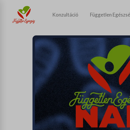
Konzultáció
Független Egészsé