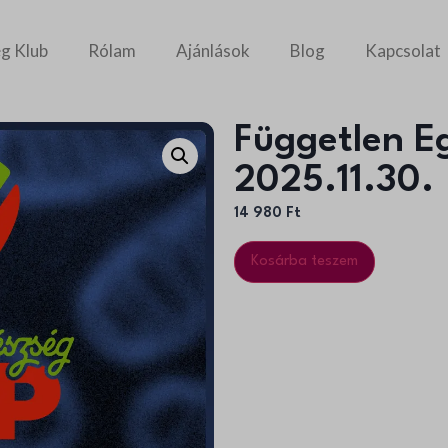
g Klub
Rólam
Ajánlások
Blog
Kapcsolat
Független E
2025.11.30.
14 980
Ft
Kosárba teszem