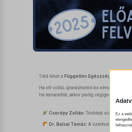
Tiéd lehet a
Független Egészség Nap
telje
Ha ott voltál, újranézheted és elmélyedhetsz
Ha lemaradtál, akkor pedig végignézheted az 
Adatv
Cserépy Zoltán:
Tévhitek elengedése 
Ez a webo
elengedhe
Dr. Balsai Tamás:
A szénhidrát-központ
felhaszná