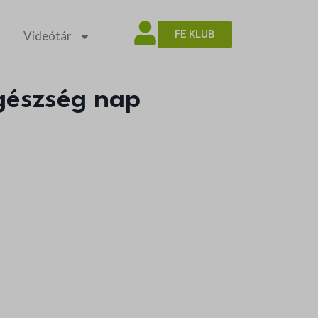
FE KLUB
Videótár
gészség nap