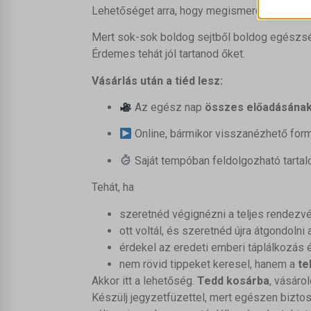
Lehetőséget arra, hogy megismerd mely étele
_ga_*
PHPSE
Egyéb
_mhanal
Mert sok-sok boldog sejtből boldog egészs
Ez a k
pys_ses
_clck
ajs_an
tartoz
Érdemes tehát jól tartanod őket.
pys_ses
_fbc
circle_
pys_sta
Vásárlás után a tiéd lesz:
_fbp
circle_
woocom
_vwo_d
_gcl_au
Az egész nap
összes előadásának 
learnda
woocom
_vwo_s
_gcl_a
pys_firs
Online, bármikor visszanézhető for
wordpre
_vwo_u
_gcl_gs
pys_lan
Saját tempóban feldolgozható tarta
wordpre
_vwo_u
pys_ut
wp_lan
chatbas
Tehát, ha
pys_ut
wp_woo
cookiey
pys_ut
szeretnéd végignézni a teljes rendezv
wp-sett
countD
ott voltál, és szeretnéd újra átgondolni
pys_ut
wp-sett
countD
érdekel az eredeti emberi táplálkozá
pys_ut
mhcook
countD
nem rövid tippeket keresel, hanem a
te
pysAdd
Akkor itt a lehetőség.
Tedd kosárba
, vásárol
countDo
pysTraf
Készülj jegyzetfüzettel, mert egészen bizto
last_py