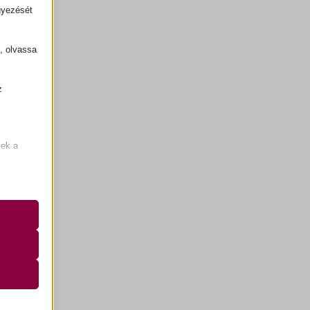
gyezését
k, olvassa
z
.
zek a
ed.
k
atba
e szabott
böző