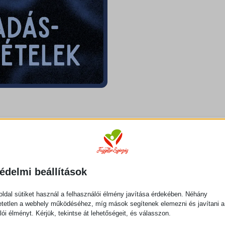
s előadásanyaga videófelvételen.
 benne megint.
elejétől a végéig az egészet.
édelmi beállítások
– Út az egészséghez
ldal sütiket használ a felhasználói élmény javítása érdekében. Néhány
tetlen a webhely működéséhez, míg mások segítenek elemezni és javítani a
ú világkép
lói élményt. Kérjük, tekintse át lehetőségeit, és válasszon.