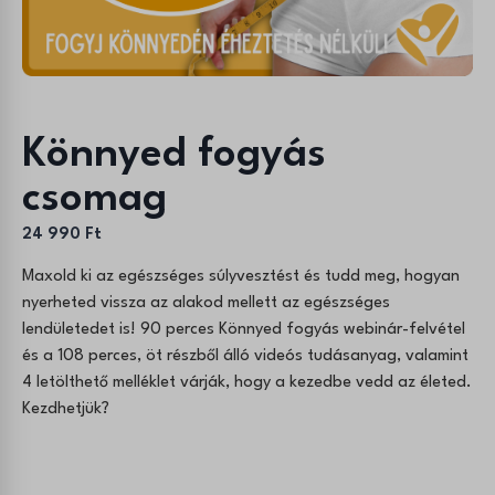
Könnyed fogyás
csomag
24 990
Ft
Maxold ki az egészséges súlyvesztést és tudd meg, hogyan
nyerheted vissza az alakod mellett az egészséges
lendületedet is! 90 perces Könnyed fogyás webinár-felvétel
és a 108 perces, öt részből álló videós tudásanyag, valamint
4 letölthető melléklet várják, hogy a kezedbe vedd az életed.
Kezdhetjük?