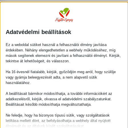
Kosárba teszem
Adatvédelmi beállítások
A Könnyed fogyás csomag célja, hogy olyan ismereteket
Ez a weboldal sütiket használ a felhasználói élmény javítása
adjon át Neked, melyek birtokában valóban képessé válsz
érdekében. Néhány elengedhetetlen a webhely működéséhez, míg
megváltoztatni az életedet. A 60+30 perces
mások segítenek elemezni és javítani a felhasználói élményt. Kérjük,
gondolatébresztő előadásból megtudhatod, hogyan
tekintse át lehetőségeit, és válasszon.
működnek szervezeted biokémiai folyamatai és a Mini
Ha 16 évesnél fiatalabb, kérjük, győződjön meg arról, hogy szülője
Mesterkurzus segítségével pedig arról is pontos képed
vagy gyámja beleegyezését adta, a nem alapvető sütik
lesz, mit tehetsz hatékonyan és eredményesen a fogyásért.
használatához.
Tanulj, inspirálódj, szerezd vissza magabiztosságodat és
A beállításait bármikor módosíthatja, a további információkért az
adatkezelésről, kérjük, olvassa el adatvédelmi szabályzatunkat.
egészségedet!
Beállításait később módosíthatja megváltoztathatja.
A Könnyed fogyás csomag tartalma:
Ne feledje, hogy ha bizonyos típusú sütik, vagy szolgáltatások
letiltása mellett dönt, az befolyásolhatja a webhely által nyújtott
60 percnyi gondolatébresztő és információgazdag
élményét és az általunk kínált szolgáltatásokat.