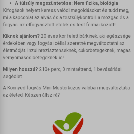
woocommerce_cart_hash
A túlsúly megszüntetése: Nem fizika, biológia
circle_pending_login_method_345876
Részletek megjelenítése
_fbp
Kifogások helyett keress valódi megoldásokat és tudd meg,
woocommerce_items_in_cart
learndash_login_timestamp
_gcl_au
mi a kapcsolat az alvás és a testsúlykontroll, a mozgás és a
_vwo_ds
wordpress_logged_in_*
pys_first_visit
_gcl_aw
fogyás, az elfogyasztott ételek és test formái között!
_vwo_sn
wordpress_test_cookie
pys_landing_page
_gcl_gs
Kiknek ajánlom?
20 éves kor felett bárkinek, aki egészsége
_vwo_uuid
wp_lang
pys_utm_campaign
érdekében vagy fogyási céllal szeretné megváltoztatni az
_vwo_uuid_v2
wp_woocommerce_session_*
pys_utm_content
életmódját. Inzulinrezisztenseknek, cukorbetegeknek, magas
chatbase_anon_id
wp-settings-*
pys_utm_medium
vérnyomásos betegeknek is!
cookieyes-consent
wp-settings-time-*
pys_utm_source
Milyen hosszú?
210+ perc, 3 mintaétrend, 1 bevásárlási
countDownStarted_ele_Ac18cx6JP6
mhcookie
pys_utm_term
segédlet
countDownStarted_ele_Ac18cx6JP6_remaining
pysAddToCartFragmentId
A Könnyed fogyás Mini Mesterkuzus valóban megváltoztatja
countDownStarted_ele_qn-6YD-aJz
pysTrafficSource
az életed. Készen állsz rá?
countDownStarted_ele_qn-6YD-aJz_remaining
sbjs_current
last_pys_bingid
sbjs_current_add
last_pys_fbadid
sbjs_first
last_pys_gadid
sbjs_first_add
last_pys_landing_page