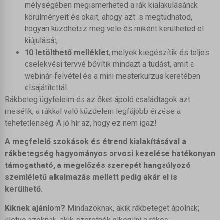
optiMonkSession
_ga
mélységében megismerheted a rák kialakulásának
látogatók nyomon követésével teszik meg különböző
weboldalakon.
PHPSESSID
körülményeit és okait, ahogy azt is megtudhatod,
_ga_*
Részletek megjelenítése
hogyan küzdhetsz meg vele és miként kerülheted el
pys_session_entry_referrer
_mhanalytics
Egyéb szolgáltatások
kiújulását;
pys_session_limit
ajs_anonymous_id
Ez a kategória minden olyan sütit, domaint és szolgáltatást
_clck
10 letölthető melléklet
, melyek kiegészítik és teljes
magában foglal, amelyek nem tartoznak a megadott kategóriákba,
pys_start_session
circle_last_login_method_345876
cselekvési tervvé bővítik mindazt a tudást, amit a
_fbc
vagy amelyeket nem kategorizáltak.
woocommerce_cart_hash
webinár-felvétel és a mini mesterkurzus keretében
circle_pending_login_method_345876
Részletek megjelenítése
_fbp
woocommerce_items_in_cart
elsajátítottál.
learndash_login_timestamp
_gcl_au
Rákbeteg ügyfeleim és az őket ápoló családtagok azt
_vwo_ds
wordpress_logged_in_*
pys_first_visit
_gcl_aw
mesélik, a rákkal való küzdelem legfájóbb érzése a
_vwo_sn
wordpress_test_cookie
pys_landing_page
_gcl_gs
tehetetlenség. A jó hír az, hogy ez nem igaz!
_vwo_uuid
wp_lang
pys_utm_campaign
A megfelelő szokások és étrend kialakításával a
_vwo_uuid_v2
wp_woocommerce_session_*
pys_utm_content
rákbetegség hagyományos orvosi kezelése hatékonyan
chatbase_anon_id
wp-settings-*
pys_utm_medium
támogatható, a megelőzés szerepét hangsúlyozó
cookieyes-consent
wp-settings-time-*
pys_utm_source
szemléletű alkalmazás mellett pedig akár el is
countDownStarted_ele_Ac18cx6JP6
mhcookie
kerülhető.
pys_utm_term
countDownStarted_ele_Ac18cx6JP6_remaining
pysAddToCartFragmentId
Kiknek ajánlom?
Mindazoknak, akik rákbeteget ápolnak;
countDownStarted_ele_qn-6YD-aJz
pysTrafficSource
illetve azoknak, akik szeretnék elkerülni a rákos